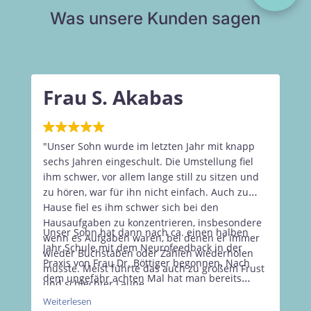
Was unsere Kunden sagen
Frau S. Akabas
“
"Unser Sohn wurde im letzten Jahr mit knapp
P
sechs Jahren eingeschult. Die Umstellung fiel
w
ihm schwer, vor allem lange still zu sitzen und
k
zu hören, war für ihn nicht einfach. Auch zu
a
Hause fiel es ihm schwer sich bei den
W
w
Hausaufgaben zu konzentrieren, insbesondere
s
Unser Sohn hat dann nach ca. einen halben
wenn es Aufgaben waren, bei denen er immer
i
Jahr Schule mit dem Neurofeedback in der
wieder Buchstaben oder Zahlen wiederholen
Ä
Praxis von Frau Dr. Böttiger begonnen. Nach
musste. Meist führte das auch zu großem Frust
l
dem ungefähr achten Mal hat man bereits
und schlechter Laune.
j
große Veränderungen bemerkt. Er konnte sich
I
Weiterlesen
wesentlich besser konzentrieren und schaffte